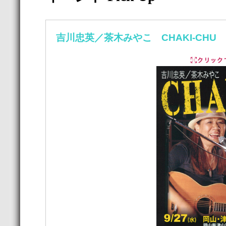
吉川忠英／茶木みやこ CHAKI-CHU