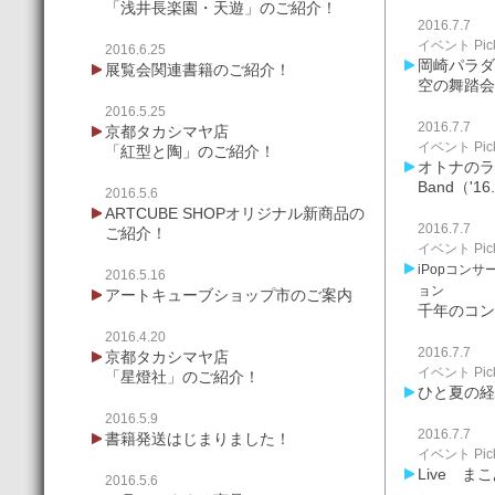
「浅井長楽園・天遊」のご紹介！
2016.7.7
イベント Pick
2016.6.25
岡崎パラダイ
展覧会関連書籍のご紹介！
空の舞踏会
2016.5.25
2016.7.7
京都タカシマヤ店
イベント Pick
「紅型と陶」のご紹介！
オトナのライ
Band（'16
2016.5.6
ARTCUBE SHOPオリジナル新商品の
2016.7.7
ご紹介！
イベント Pick
iPopコンサ
2016.5.16
ョン
アートキューブショップ市のご案内
千年のコンチ
2016.4.20
2016.7.7
京都タカシマヤ店
イベント Pick
「星燈社」のご紹介！
ひと夏の経
2016.5.9
2016.7.7
書籍発送はじまりました！
イベント Pick
Live ま
2016.5.6