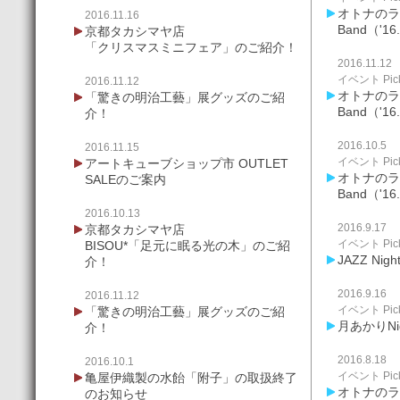
オトナのライ
2016.11.16
Band（'16
京都タカシマヤ店
「クリスマスミニフェア」のご紹介！
2016.11.12
イベント Pick
2016.11.12
オトナのライ
「驚きの明治工藝」展グッズのご紹
Band（'16
介！
2016.10.5
2016.11.15
イベント Pick
アートキューブショップ市 OUTLET
オトナのライ
SALEのご案内
Band（'16
2016.10.13
2016.9.17
京都タカシマヤ店
イベント Pick
BISOU*「足元に眠る光の木」のご紹
JAZZ Nig
介！
2016.9.16
2016.11.12
イベント Pick
「驚きの明治工藝」展グッズのご紹
月あかりNigh
介！
2016.8.18
2016.10.1
イベント Pick
亀屋伊織製の水飴「附子」の取扱終了
オトナのライ
のお知らせ