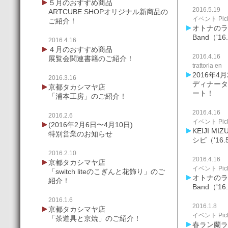
５月のおすすめ商品
2016.5.19
ARTCUBE SHOPオリジナル新商品の
イベント Pick
ご紹介！
オトナのライ
Band（'16
2016.4.16
４月のおすすめ商品
2016.4.16
展覧会関連書籍のご紹介！
trattoria en
2016年4月
2016.3.16
ディナータイム
京都タカシマヤ店
ート！
「浦本工房」のご紹介！
2016.4.16
2016.2.6
イベント Pick
(2016年2月6日〜4月10日)
KEIJI M
特別営業のお知らせ
シピ（'16.
2016.2.10
2016.4.16
京都タカシマヤ店
イベント Pick
「switch liteのこぎんと花飾り」のご
オトナのライ
紹介！
Band（'16
2016.1.6
2016.1.8
京都タカシマヤ店
イベント Pick
「茶道具と京焼」のご紹介！
春ラン蘭ラ