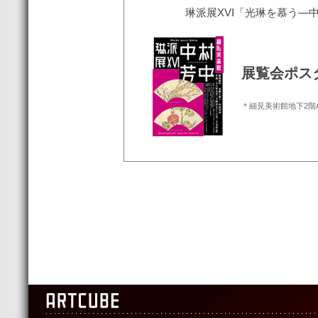
琳派展XVI「光琳を慕う―
展覧会ポス
＊細見美術館地下2階A