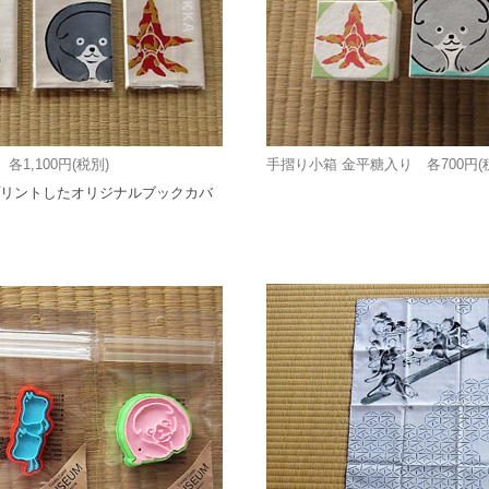
1,100円(税別)
手摺り小箱 金平糖入り 各700円
リントしたオリジナルブックカバ