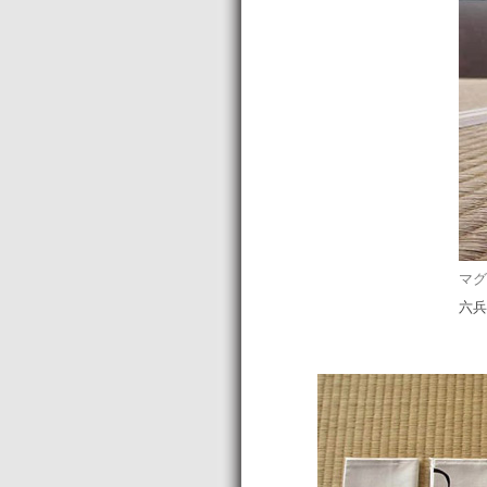
マグ
六兵