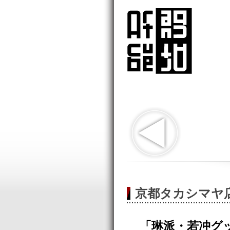
京都タカシマヤ
「琳派・若冲グ