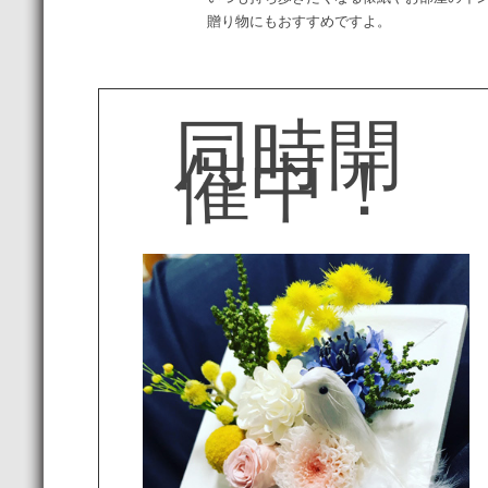
贈り物にもおすすめですよ。
同時開
催中！