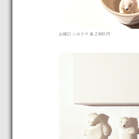
お猪口 シロクマ 各 2,860 円