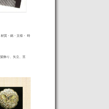
。材質・銘・文様・ 時
。髪飾り、矢立、筥