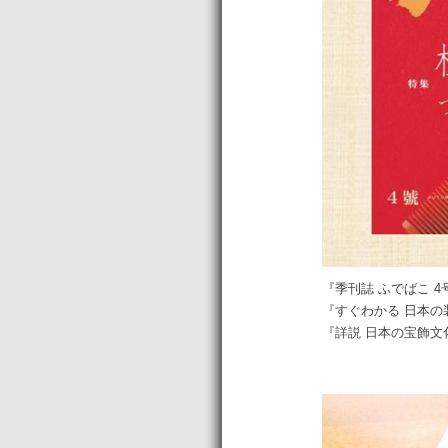
『季刊誌 ふでばこ 4号
『すぐわかる 日本の装身
『詳説 日本の宝飾文化史