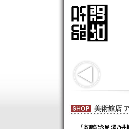
美術館店 
「寄贈記念展 澤乃井