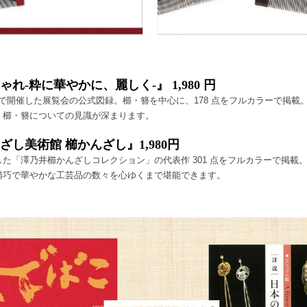
れ-粋に華やかに、麗しく-』 1,980 円
術館で開催した展覧会の公式図録。櫛・簪を中心に、178 点をフルカラーで掲載
、櫛・簪についての見識が深まります。
し美術館 櫛かんざし』1,980円
た「澤乃井櫛かんざしコレクション」の代表作 301 点をフルカラーで掲載
精巧で華やかな工芸品の数々を心ゆくまで堪能できます。