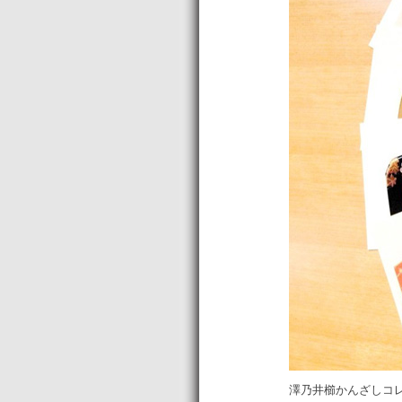
澤乃井櫛かんざしコレ