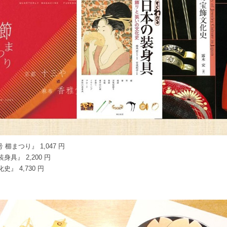
 櫛まつり』 1,047 円
具』 2,200 円
』 4,730 円