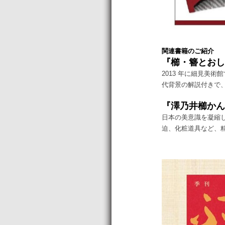
関連書籍のご紹介
『櫛・簪とおしゃ
2013 年に細見美
代背景の解説付きで
『澤乃井櫛かんざ
日本の美意識を凝縮し
迫、化粧道具など、